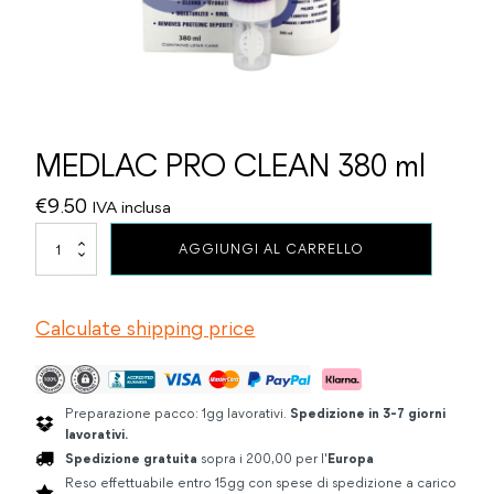
MEDLAC PRO CLEAN 380 ml
€
9.50
IVA inclusa
MEDLAC
AGGIUNGI AL CARRELLO
PRO
CLEAN
380
Calculate shipping price
ml
quantità
Preparazione pacco: 1gg lavorativi.
Spedizione in 3-7 giorni
lavorativi.
Spedizione gratuita
sopra i 200,00 per l'
Europa
Reso effettuabile entro 15gg con spese di spedizione a carico