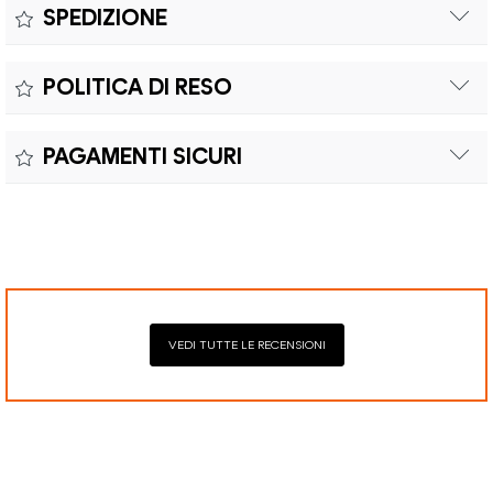
Misure:
SPEDIZIONE
Il prodotto è coperto da garanzia legale di 2 anni,
Colore:
POLITICA DI RESO
conforme alle direttive vigenti. La garanzia copre eventuali
Materiale:
difetti di conformità e consente di richiedere riparazioni o
Il reso è effettuabile entro quindici (15) giorni con spese di
sostituzioni senza costi aggiuntivi.
PAGAMENTI SICURI
spedizione e oneri doganali a carico del cliente.
Il prodotto è coperto da garanzia legale di 2 anni,
Elaborazione dei pagamenti in modo sicuro con Paypal,
conforme alle direttive vigenti. La garanzia copre eventuali
Mastercard, Visa, Google Pay, American Express, Klarna.
difetti di conformità e consente di richiedere riparazioni o
sostituzioni senza costi aggiuntivi.
VEDI TUTTE LE RECENSIONI