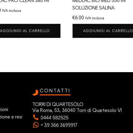
AC PRO CLEAN 380 ml
MEDLAC BIO MED 550 ml
SOLUZIONE SALINA
0
IVA inclusa
€
6.00
IVA inclusa
AGGIUNGI AL CARRELLO
AGGIUNGI AL CARRELLO
CONTATTI
TORRI DI QUARTESOLO
ioni
Via Roma, 53, 36040 Torri di Quartesolo VI
zione e resi
0444 582525
+ 39 366 3699917