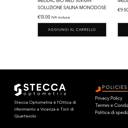
MEDLAC BIO MED 30x10ml
MEDL
SOLUZIONE SALINA MONODOSE
€
9.5
€
13.00
IVA inclusa
AGGIUNGI AL CARRELLO
POLICIES
Privacy Policy
Stecca Optometria è l'Ottica di
Termini e Condiz
riferimento a Vicenza e Torri di
Politica di spedi
Quartesolo