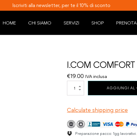
Iscriviti alla newsletter, per te il 10% di sconto
HOME
CHI SIAMO
SERVIZI
SHOP
PRENOTA
I.COM COMFORT S
€
19.00
IVA inclusa
I.COM
AGGIUNGI AL
COMFORT
SHIELD
COLLIRIO
Calculate shipping price
10
ml
quantità
Preparazione pacco: 1gg lavorativi