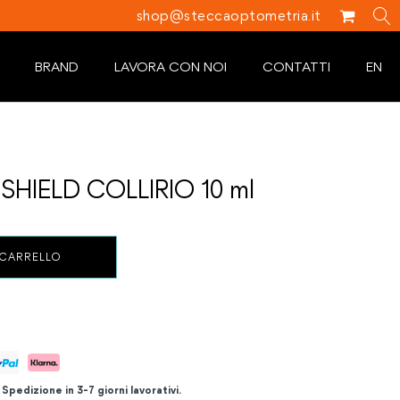
shop@steccaoptometria.it
BRAND
LAVORA CON NOI
CONTATTI
EN
HIELD COLLIRIO 10 ml
 CARRELLO
.
Spedizione in 3-7 giorni lavorativi.