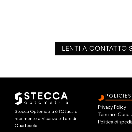
LENTI A CONTATTO S
POLICIES
Privacy Policy
Stecca Optometria è l'Ottica di
Termini e Condiz
riferimento a Vicenza e Torri di
Politica di spedi
Quartesolo