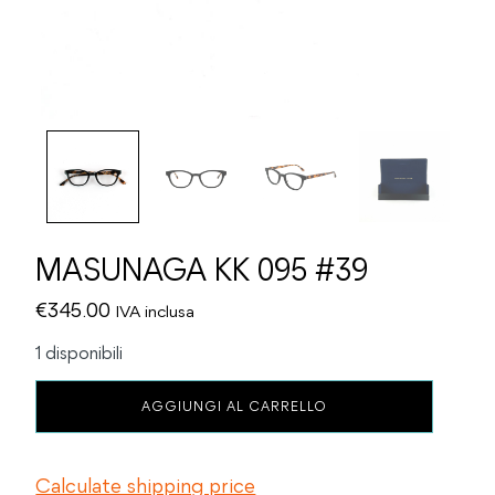
MASUNAGA KK 095 #39
€
345.00
IVA inclusa
1 disponibili
MASUNAGA
AGGIUNGI AL CARRELLO
KK
095
#39
Calculate shipping price
quantità