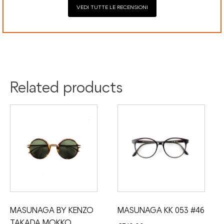
VEDI TUTTE LE RECENSIONI
Colore:
Black
Nero
Tartaruga
Materiale:
Acetato
Related products
MASUNAGA BY KENZO
MASUNAGA KK 053 #46
TAKADA MOKKO