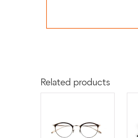
Colore:
Blu
Materiale:
Acetato
Titanio
Related products