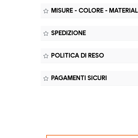
MISURE - COLORE - MATERIA
Misure:
SPEDIZIONE
MISURE: A - CALIBRO 45mm | B - PONTE 2
Il prodotto è coperto da garanzia legale di 
POLITICA DI RESO
richiedere riparazioni o sostituzioni senza co
Il reso è effettuabile entro quindici (15) gio
PAGAMENTI SICURI
Il prodotto è coperto da garanzia legale di 
richiedere riparazioni o sostituzioni senza co
Elaborazione dei pagamenti in modo sicuro 