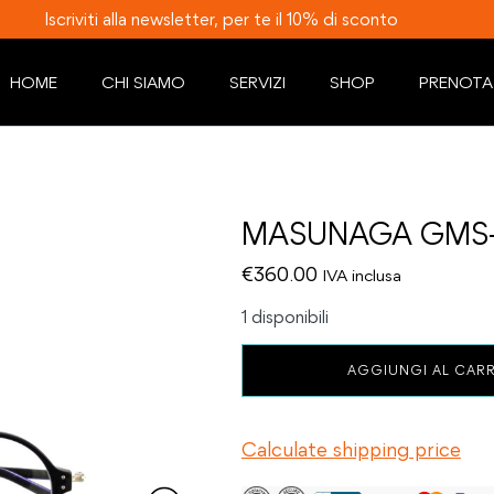
Iscriviti alla newsletter, per te il 10% di sconto
HOME
CHI SIAMO
SERVIZI
SHOP
PRENOTA
MASUNAGA GMS-
€
360.00
IVA inclusa
1 disponibili
MASUNAGA
AGGIUNGI AL CAR
GMS-
818
#35
Calculate shipping price
quantità