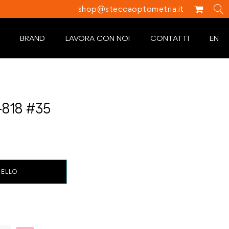
shop@steccaoptometria.it
BRAND
LAVORA CON NOI
CONTATTI
EN
818 #35
RELLO