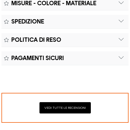
MISURE - COLORE - MATERIALE
Misure:
SPEDIZIONE
Il prodotto è coperto da garanzia legale di 2 anni,
Colore:
POLITICA DI RESO
conforme alle direttive vigenti. La garanzia copre eventuali
Materiale:
difetti di conformità e consente di richiedere riparazioni o
Il reso è effettuabile entro quindici (15) giorni con spese di
sostituzioni senza costi aggiuntivi.
PAGAMENTI SICURI
spedizione e oneri doganali a carico del cliente.
Il prodotto è coperto da garanzia legale di 2 anni,
Elaborazione dei pagamenti in modo sicuro con Paypal,
conforme alle direttive vigenti. La garanzia copre eventuali
Mastercard, Visa, Google Pay, American Express, Klarna.
difetti di conformità e consente di richiedere riparazioni o
sostituzioni senza costi aggiuntivi.
VEDI TUTTE LE RECENSIONI