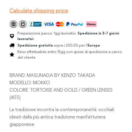
TAKADA
Calculate shipping price
MOKKO
quantità
Preparazione pacco: 1gg lavorativi.
Spedizione in 3-7 giorni
lavorativi.
Spedizione gratuita
sopra i 200,00 per l'
Europa
Reso effettuabile entro 15gg con spese di spedizione a carico
del cliente
BRAND: MASUNAGA BY KENZO TAKADA
MODELLO: MOKKO
COLORE: TORTOISE AND GOLD / GREEN LENSES
(#23)
La tradizione incontra la contemporaneità: occhiali
ideati dalla più antica tradizione manifatturiera
giapponese.