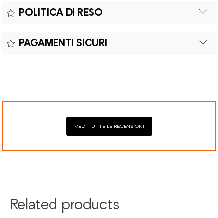
Il prodotto è coperto da garanzia legale di 2 anni,
Colore:
POLITICA DI RESO
conforme alle direttive vigenti. La garanzia copre eventuali
Materiale:
difetti di conformità e consente di richiedere riparazioni o
Il reso è effettuabile entro quindici (15) giorni con spese di
sostituzioni senza costi aggiuntivi.
PAGAMENTI SICURI
spedizione e oneri doganali a carico del cliente.
Il prodotto è coperto da garanzia legale di 2 anni,
Elaborazione dei pagamenti in modo sicuro con Paypal,
conforme alle direttive vigenti. La garanzia copre eventuali
Mastercard, Visa, Google Pay, American Express, Klarna.
difetti di conformità e consente di richiedere riparazioni o
sostituzioni senza costi aggiuntivi.
VEDI TUTTE LE RECENSIONI
Related products