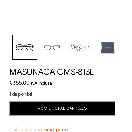
MASUNAGA GMS-813L
€
365.00
IVA inclusa
1 disponibili
MASUNAGA
AGGIUNGI AL CARRELLO
GMS-
813L
quantità
Calculate shipping price