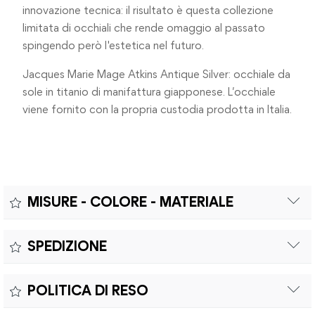
innovazione tecnica: il risultato è questa collezione
limitata di occhiali che rende omaggio al passato
spingendo però l'estetica nel futuro.
Jacques Marie Mage Atkins Antique Silver: occhiale da
sole in titanio di manifattura giapponese. L’occhiale
viene fornito con la propria custodia prodotta in Italia.
MISURE - COLORE - MATERIALE
Misure:
SPEDIZIONE
MISURE: A - CALIBRO 46mm | B - PONTE 26mm | C - ASTA
Il prodotto è coperto da garanzia legale di 2 anni,
152mm
POLITICA DI RESO
conforme alle direttive vigenti. La garanzia copre eventuali
difetti di conformità e consente di richiedere riparazioni o