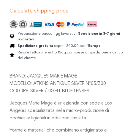
ATKINS
Calculate shipping price
ANTIQUE
SILVER
quantità
Preparazione pacco: 1gg lavorativi.
Spedizione in 3-7 giorni
lavorativi.
Spedizione gratuita
sopra i 200,00 per l'
Europa
Reso effettuabile entro 15gg con spese di spedizione a carico
del cliente
BRAND: JACQUES MARIE MAGE
MODELLO: ATKINS ANTIQUE SILVER N°03/300
COLORE: SILVER / LIGHT BLUE LENSES
Jacques Marie Mage è un'azienda con sede a Los
Angeles specializzata nella micro-produzione di
occhiali artigianali in edizione limitata.
Forme e materiali che combinano artigianato e