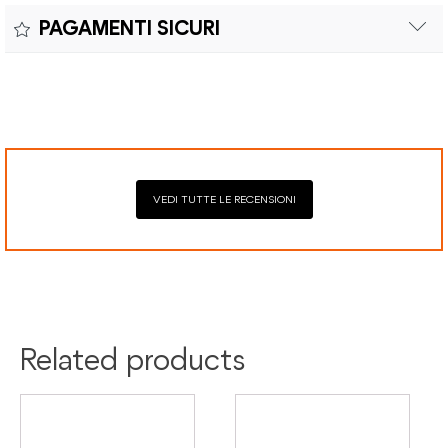
Il reso è effettuabile entro quindici (15) giorni con spese di
sostituzioni senza costi aggiuntivi.
PAGAMENTI SICURI
spedizione e oneri doganali a carico del cliente.
Il prodotto è coperto da garanzia legale di 2 anni,
Elaborazione dei pagamenti in modo sicuro con Paypal,
conforme alle direttive vigenti. La garanzia copre eventuali
Mastercard, Visa, Google Pay, American Express, Klarna.
difetti di conformità e consente di richiedere riparazioni o
sostituzioni senza costi aggiuntivi.
VEDI TUTTE LE RECENSIONI
Colore:
Argento
Materiale:
Titanio
Related products