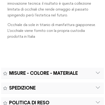
innovazione tecnica: il risultato è questa collezione
limitata di occhiali che rende omaggio al passato
spingendo però l'estetica nel futuro.
Occhiale da sole in titanio di manifattura giapponese.
L’occhiale viene fornito con la propria custodia
prodotta in Italia
MISURE - COLORE - MATERIALE
Misure:
SPEDIZIONE
MISURE: A - CALIBRO 56mm | B - PONTE 19mm | C - ASTA
Il prodotto è coperto da garanzia legale di 2 anni,
148mm
POLITICA DI RESO
conforme alle direttive vigenti. La garanzia copre eventuali