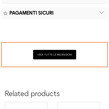
difetti di conformità e consente di richiedere riparazioni o
Il reso è effettuabile entro quindici (15) giorni con spese di
sostituzioni senza costi aggiuntivi.
PAGAMENTI SICURI
spedizione e oneri doganali a carico del cliente.
Il prodotto è coperto da garanzia legale di 2 anni,
Elaborazione dei pagamenti in modo sicuro con Paypal,
conforme alle direttive vigenti. La garanzia copre eventuali
Mastercard, Visa, Google Pay, American Express, Klarna.
difetti di conformità e consente di richiedere riparazioni o
sostituzioni senza costi aggiuntivi.
VEDI TUTTE LE RECENSIONI
Colore:
Argento
Oro
Materiale:
Titanio
Related products