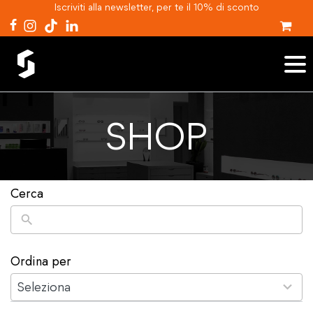
Iscriviti alla newsletter, per te il 10% di sconto
SHOP
Cerca
Ordina per
2
results
Seleziona
available