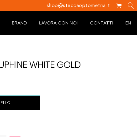
shop@steccaoptometria.it
BRAND
LAVORA CON NOI
CONTATTI
EN
UPHINE WHITE GOLD
RELLO