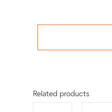
MISURE: A - CALIBRO 47mm | B - PONTE 2
Colore:
Argento
Materiale:
Acciaio
Oro
Palladio
Related products