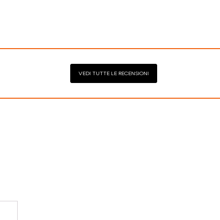
1mm | C - ASTA 145mm
VEDI TUTTE LE RECENSIONI