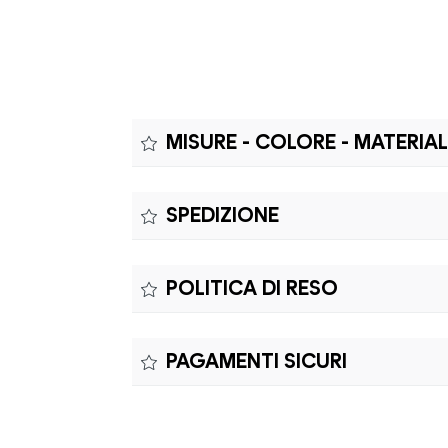
MISURE - COLORE - MATERIA
Misure:
SPEDIZIONE
Il prodotto è coperto da garanzia legale di 
POLITICA DI RESO
richiedere riparazioni o sostituzioni senza co
Il reso è effettuabile entro quindici (15) gio
PAGAMENTI SICURI
Il prodotto è coperto da garanzia legale di 
richiedere riparazioni o sostituzioni senza co
Elaborazione dei pagamenti in modo sicuro 