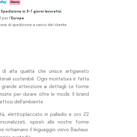
.
Spedizione in 3-7 giorni lavorativi.
 per l'
Europa
ese di spedizione a carico del cliente
di alta qualità che unisce artigianato
riali sostenibili. Ogni montatura è fatta
n grande attenzione ai dettagli. Le forme
sate per durare oltre le mode. Il brand
pettosi dell’ambiente.
ità, elettroplaccato in palladio e oro 22
rsonalizzati, ispirati alle nostre forme
che richiamano il linguaggio visivo Bauhaus.