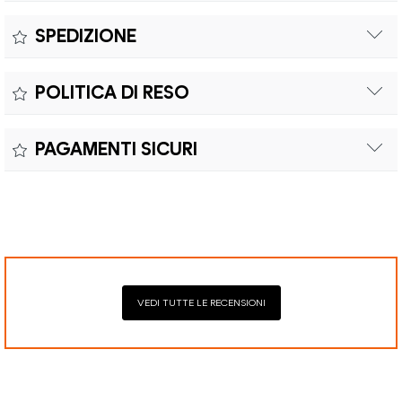
Misure:
SPEDIZIONE
Il prodotto è coperto da garanzia legale di 2 anni,
Colore:
POLITICA DI RESO
conforme alle direttive vigenti. La garanzia copre eventuali
Materiale:
difetti di conformità e consente di richiedere riparazioni o
Il reso è effettuabile entro quindici (15) giorni con spese di
sostituzioni senza costi aggiuntivi.
PAGAMENTI SICURI
spedizione e oneri doganali a carico del cliente.
Il prodotto è coperto da garanzia legale di 2 anni,
Elaborazione dei pagamenti in modo sicuro con Paypal,
conforme alle direttive vigenti. La garanzia copre eventuali
Mastercard, Visa, Google Pay, American Express, Klarna.
difetti di conformità e consente di richiedere riparazioni o
sostituzioni senza costi aggiuntivi.
VEDI TUTTE LE RECENSIONI