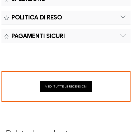
Il prodotto è coperto da garanzia legale di 2 anni,
Colore:
POLITICA DI RESO
conforme alle direttive vigenti. La garanzia copre eventuali
Materiale:
difetti di conformità e consente di richiedere riparazioni o
Il reso è effettuabile entro quindici (15) giorni con spese di
sostituzioni senza costi aggiuntivi.
PAGAMENTI SICURI
spedizione e oneri doganali a carico del cliente.
Il prodotto è coperto da garanzia legale di 2 anni,
Elaborazione dei pagamenti in modo sicuro con Paypal,
conforme alle direttive vigenti. La garanzia copre eventuali
Mastercard, Visa, Google Pay, American Express, Klarna.
difetti di conformità e consente di richiedere riparazioni o
sostituzioni senza costi aggiuntivi.
VEDI TUTTE LE RECENSIONI