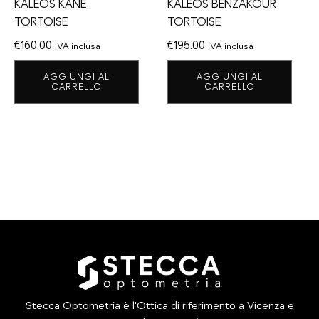
KALEOS KANE
KALEOS BENZAKOUR
TORTOISE
TORTOISE
€
160.00
€
195.00
IVA inclusa
IVA inclusa
AGGIUNGI AL
AGGIUNGI AL
CARRELLO
CARRELLO
Stecca Optometria è l'Ottica di riferimento a Vicenza e