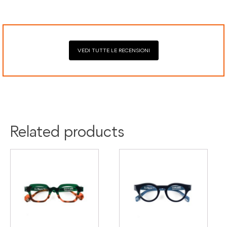
Mastercard, Visa, Google Pay, American Express, Klarna.
difetti di conformità e consente di richiedere riparazioni o
sostituzioni senza costi aggiuntivi.
VEDI TUTTE LE RECENSIONI
Colore:
Black
Nero
Tartaruga
Materiale:
Acetato
Related products