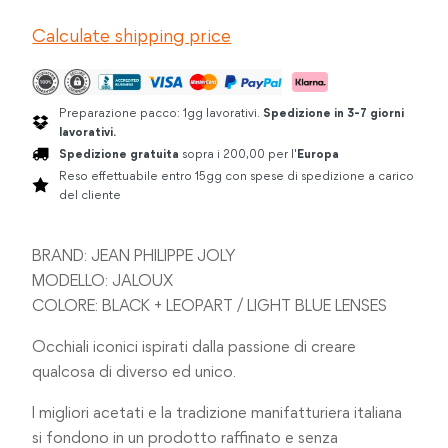
JALOUX
Calculate shipping price
BLACK
/
LEOPART
quantità
Preparazione pacco: 1gg lavorativi.
Spedizione in 3-7 giorni
lavorativi.
Spedizione gratuita
sopra i 200,00 per l'
Europa
Reso effettuabile entro 15gg con spese di spedizione a carico
del cliente
BRAND: JEAN PHILIPPE JOLY
MODELLO: JALOUX
COLORE: BLACK + LEOPART / LIGHT BLUE LENSES
Occhiali iconici ispirati dalla passione di creare
qualcosa di diverso ed unico.
I migliori acetati e la tradizione manifatturiera italiana
si fondono in un prodotto raffinato e senza