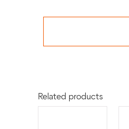
Colore:
Black
Nero
Tartaruga
Materiale:
Acetato
Related products