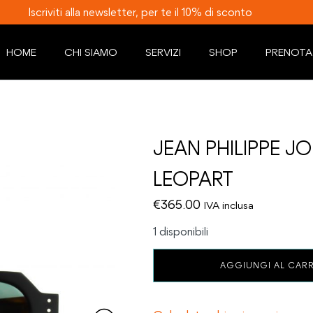
Iscriviti alla newsletter, per te il 10% di sconto
HOME
CHI SIAMO
SERVIZI
SHOP
PRENOTA
JEAN PHILIPPE J
LEOPART
€
365.00
IVA inclusa
1 disponibili
JEAN
AGGIUNGI AL CAR
PHILIPPE
JOLY
JALOUX