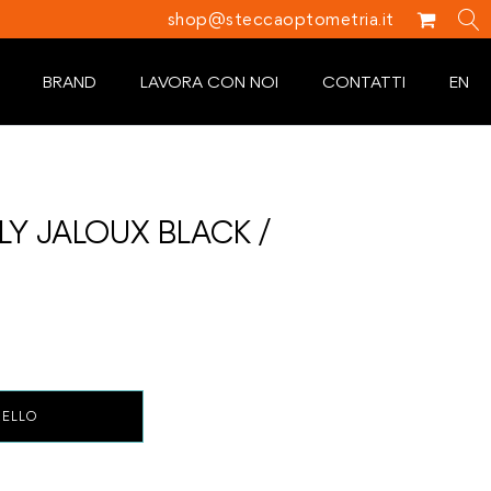
shop@steccaoptometria.it
BRAND
LAVORA CON NOI
CONTATTI
EN
OLY JALOUX BLACK /
RELLO