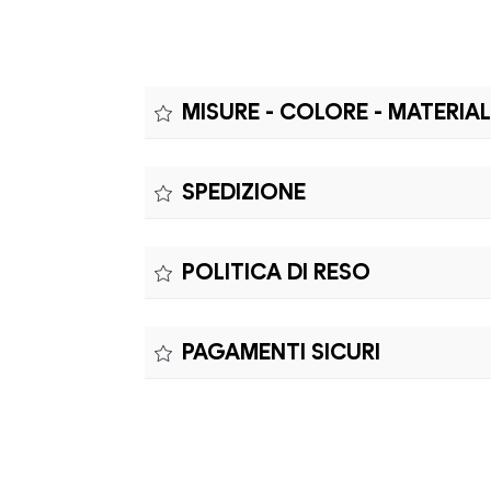
MISURE - COLORE - MATERIA
Misure:
SPEDIZIONE
MISURE: A - CALIBRO 41mm | B - PONTE 2
Il prodotto è coperto da garanzia legale di 
POLITICA DI RESO
richiedere riparazioni o sostituzioni senza co
Il reso è effettuabile entro quindici (15) gio
PAGAMENTI SICURI
Il prodotto è coperto da garanzia legale di 
richiedere riparazioni o sostituzioni senza co
Elaborazione dei pagamenti in modo sicuro 