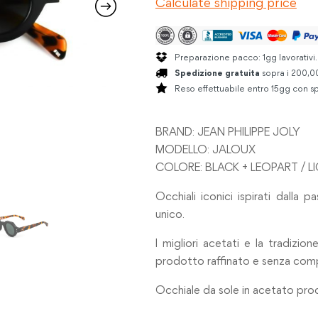
Calculate shipping price
BLACK
/
LEOPART
quantità
Preparazione pacco: 1gg lavorativi
Spedizione gratuita
sopra i 200,00
Reso effettuabile entro 15gg con sp
BRAND: JEAN PHILIPPE JOLY
MODELLO: JALOUX
COLORE: BLACK + LEOPART / L
Occhiali iconici ispirati dalla 
unico.
I migliori acetati e la tradizion
prodotto raffinato e senza compr
Occhiale da sole in acetato prodo