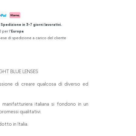
.
Spedizione in 3-7 giorni lavorativi.
 per l'
Europa
ese di spedizione a carico del cliente
IGHT BLUE LENSES
passione di creare qualcosa di diverso ed
e manifatturiera italiana si fondono in un
omessi qualitativi.
tto in Italia.