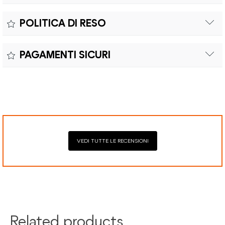
Il prodotto è coperto da garanzia legale di 2 anni,
Colore:
POLITICA DI RESO
conforme alle direttive vigenti. La garanzia copre eventuali
Materiale:
difetti di conformità e consente di richiedere riparazioni o
Il reso è effettuabile entro quindici (15) giorni con spese di
sostituzioni senza costi aggiuntivi.
PAGAMENTI SICURI
spedizione e oneri doganali a carico del cliente.
Il prodotto è coperto da garanzia legale di 2 anni,
Elaborazione dei pagamenti in modo sicuro con Paypal,
conforme alle direttive vigenti. La garanzia copre eventuali
Mastercard, Visa, Google Pay, American Express, Klarna.
difetti di conformità e consente di richiedere riparazioni o
sostituzioni senza costi aggiuntivi.
VEDI TUTTE LE RECENSIONI
Related products