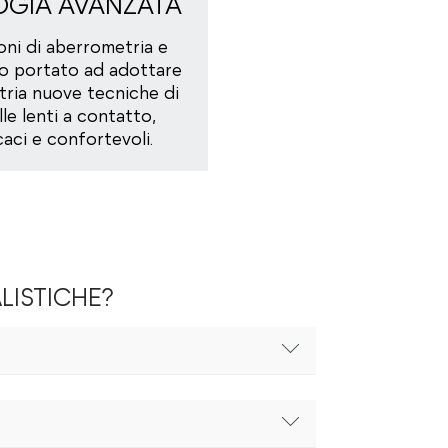
GIA AVANZATA
oni di aberrometria e
no portato ad adottare
ria nuove tecniche di
le lenti a contatto,
caci e confortevoli.
LISTICHE?
de: elevato comfort e praticità rispetto alle
te con curve base e diametri personalizzati,