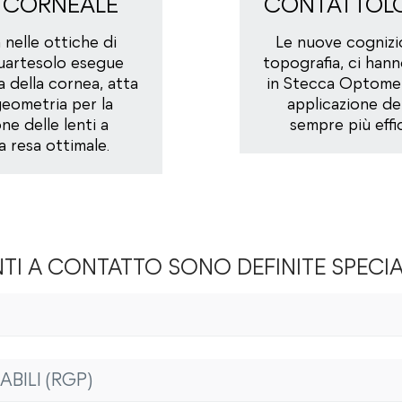
 CORNEALE
CONTATTOLO
nelle ottiche di
Le nuove cognizi
Quartesolo esegue
topografia, ci han
a della cornea, atta
in Stecca Optomet
 geometria per la
applicazione del
ne delle lenti a
sempre più effi
 resa ottimale.
NTI A CONTATTO SONO DEFINITE SPECIA
nella versione torica, offrono i vantaggi tipici delle lenti morbi
BILI (RGP)
ogia a Vicenza e Torri di Quartesolo, queste lenti vengono propos
ale della cornea e seguirne l’eccentricità.