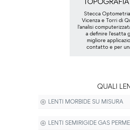
TOPOGRAFIA
Stecca Optometria 
Vicenza e Torri di 
l’analisi computerizzat
a definire l’esatta
migliore applicazio
contatto e per una
QUALI LE
LENTI MORBIDE SU MISURA
Le lenti a contatto morbide su misura, anche 
LENTI SEMIRIGIDE GAS PERMEA
lenti rigide. Nei nostri centri di contattol
per adattarsi con precisione alla forma centr