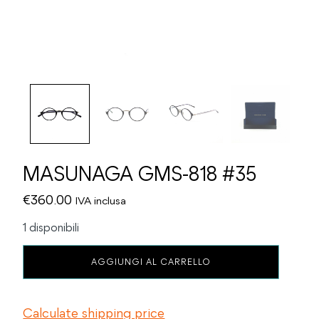
MASUNAGA GMS-818 #35
€
360.00
IVA inclusa
1 disponibili
MASUNAGA
AGGIUNGI AL CARRELLO
GMS-
818
#35
Calculate shipping price
quantità