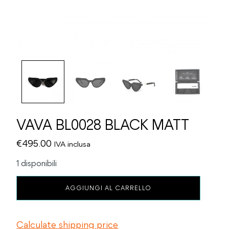
VAVA BL0028 BLACK MATT
€
495.00
IVA inclusa
1 disponibili
VAVA
AGGIUNGI AL CARRELLO
BL0028
BLACK
MATT
Calculate shipping price
quantità