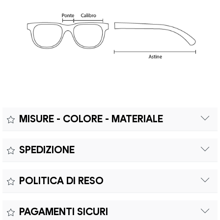
MISURE - COLORE - MATERIALE
Misure:
SPEDIZIONE
Il prodotto è coperto da garanzia legale di 2 anni,
Colore:
POLITICA DI RESO
conforme alle direttive vigenti. La garanzia copre eventuali
Materiale:
difetti di conformità e consente di richiedere riparazioni o
Il reso è effettuabile entro quindici (15) giorni con spese di
sostituzioni senza costi aggiuntivi.
PAGAMENTI SICURI
spedizione e oneri doganali a carico del cliente.