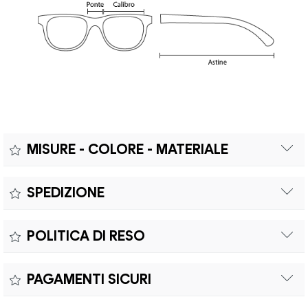
MISURE - COLORE - MATERIALE
Misure:
SPEDIZIONE
Il prodotto è coperto da garanzia legale di 2 anni,
Colore:
POLITICA DI RESO
conforme alle direttive vigenti. La garanzia copre eventuali
Materiale:
difetti di conformità e consente di richiedere riparazioni o
Il reso è effettuabile entro quindici (15) giorni con spese di
sostituzioni senza costi aggiuntivi.
PAGAMENTI SICURI
spedizione e oneri doganali a carico del cliente.
Il prodotto è coperto da garanzia legale di 2 anni,