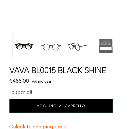
VAVA BL0015 BLACK SHINE
€
465.00
IVA inclusa
1 disponibili
VAVA
AGGIUNGI AL CARRELLO
BL0015
BLACK
SHINE
Calculate shipping price
quantità