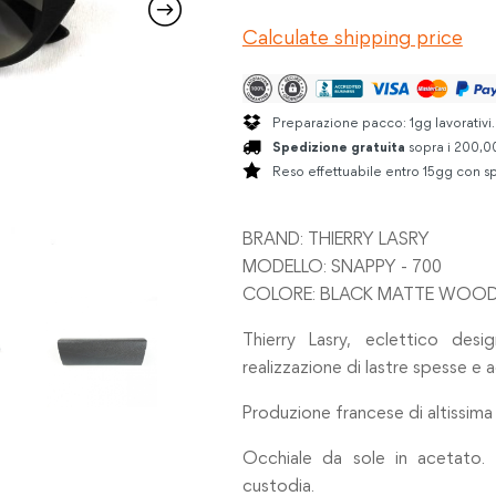
MATTE
Calculate shipping price
BRUSHWOOD
BLACK
quantità
Preparazione pacco: 1gg lavorativi
Spedizione gratuita
sopra i 200,00
Reso effettuabile entro 15gg con sp
BRAND: THIERRY LASRY
MODELLO: SNAPPY - 700
COLORE: BLACK MATTE WOOD 
Thierry Lasry, eclettico desi
realizzazione di lastre spesse e a
Produzione francese di altissima 
Occhiale da sole in acetato. 
custodia.