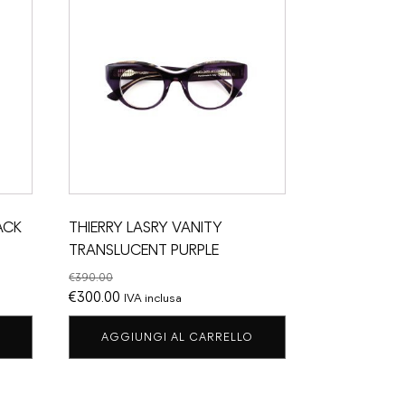
ACK
THIERRY LASRY VANITY
TRANSLUCENT PURPLE
€
390.00
Il
Il
€
300.00
IVA inclusa
prezzo
prezzo
AGGIUNGI AL CARRELLO
originale
attuale
era:
è:
€390.00.
€300.00.