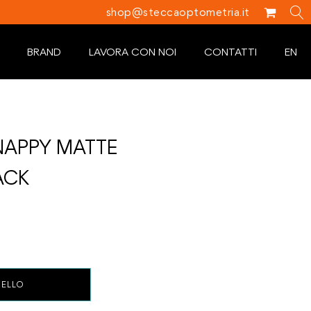
shop@steccaoptometria.it
BRAND
LAVORA CON NOI
CONTATTI
EN
SNAPPY MATTE
ACK
RELLO