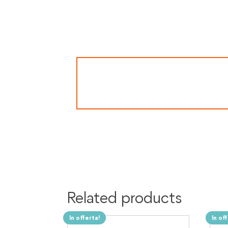
Related products
In offerta!
In of