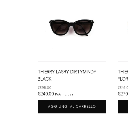
THIERRY LASRY DIRTYMINDY
THIE
BLACK
FLOR
€
395.00
€
345.
Il
Il
Il
€
240.00
€
270
IVA inclusa
prezzo
prezzo
prez
AGGIUNGI AL CARRELLO
originale
attuale
origi
era:
è:
era:
€395.00.
€240.00.
€345