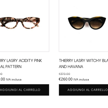
RRY LASRY ACIDITY PINK
THIERRY LASRY WITCHY BL
AL PATTERN
AND HAVANA
00
€
370.00
Il
Il
Il
.00
€
260.00
IVA inclusa
IVA inclusa
zo
prezzo
prezzo
prezzo
AGGIUNGI AL CARRELLO
AGGIUNGI AL CARRELLO
nale
attuale
originale
attuale
è:
era:
è:
.00.
€270.00.
€370.00.
€260.00.