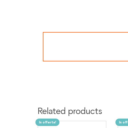
Related products
In offerta!
In of