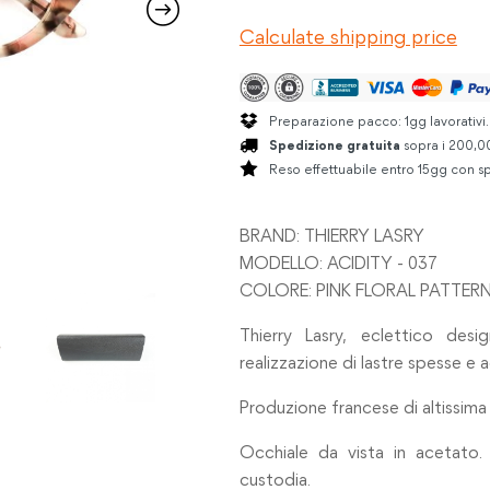
PINK
Calculate shipping price
FLORAL
PATTERN
quantità
Preparazione pacco: 1gg lavorativi
Spedizione gratuita
sopra i 200,00
Reso effettuabile entro 15gg con sp
BRAND: THIERRY LASRY
MODELLO: ACIDITY - 037
COLORE: PINK FLORAL PATTER
Thierry Lasry, eclettico desi
realizzazione di lastre spesse e a
Produzione francese di altissima 
Occhiale da vista in acetato. 
custodia.