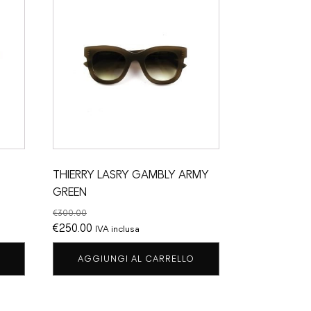
THIERRY LASRY GAMBLY ARMY
GREEN
€
300.00
Il
Il
€
250.00
IVA inclusa
prezzo
prezzo
AGGIUNGI AL CARRELLO
originale
attuale
era:
è:
€300.00.
€250.00.