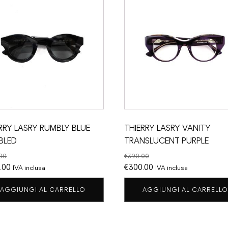
RRY LASRY RUMBLY BLUE
THIERRY LASRY VANITY
BLED
TRANSLUCENT PURPLE
00
€
390.00
Il
Il
Il
.00
€
300.00
IVA inclusa
IVA inclusa
zo
prezzo
prezzo
prezzo
AGGIUNGI AL CARRELLO
AGGIUNGI AL CARRELLO
nale
attuale
originale
attuale
è:
era:
è:
.00.
€250.00.
€390.00.
€300.00.