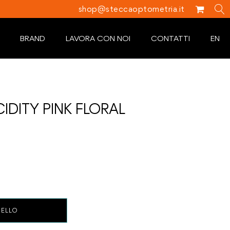
shop@steccaoptometria.it
BRAND
LAVORA CON NOI
CONTATTI
EN
CIDITY PINK FLORAL
RELLO