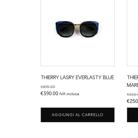
THIERRY LASRY EVERLASTY BLUE
THIE
MAR
€
495.00
Il
Il
€
390.00
IVA inclusa
€
300.
prezzo
prezzo
Il
€
250
originale
attuale
prez
AGGIUNGI AL CARRELLO
era:
è:
origi
€495.00.
€390.00.
era:
€300