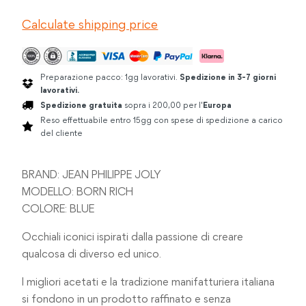
BORN
Calculate shipping price
RICH
BLUE
quantità
Preparazione pacco: 1gg lavorativi.
Spedizione in 3-7 giorni
lavorativi.
Spedizione gratuita
sopra i 200,00 per l'
Europa
Reso effettuabile entro 15gg con spese di spedizione a carico
del cliente
BRAND: JEAN PHILIPPE JOLY
MODELLO: BORN RICH
COLORE: BLUE
Occhiali iconici ispirati dalla passione di creare
qualcosa di diverso ed unico.
I migliori acetati e la tradizione manifatturiera italiana
si fondono in un prodotto raffinato e senza