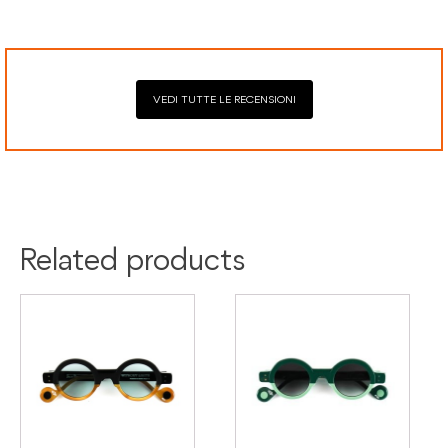
Mastercard, Visa, Google Pay, American Express, Klarna.
difetti di conformità e consente di richiedere riparazioni o
sostituzioni senza costi aggiuntivi.
VEDI TUTTE LE RECENSIONI
Colore:
Blu
Materiale:
Acetato
Related products