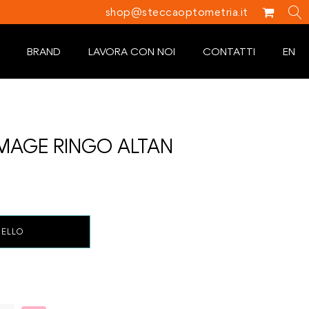
shop@steccaoptometria.it
BRAND
LAVORA CON NOI
CONTATTI
EN
MAGE RINGO ALTAN
RELLO