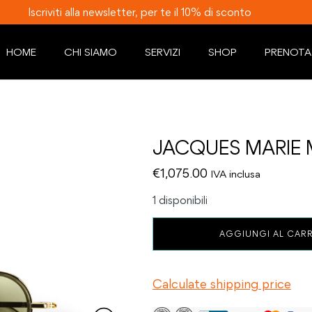
Iscriviti alla newsletter, per te il 10% di sconto
HOME
CHI SIAMO
SERVIZI
SHOP
PRENOTA
JACQUES MARIE 
€
1,075.00
IVA inclusa
1 disponibili
JACQUES
AGGIUNGI AL CAR
MARIE
MAGE
RINGO
Calculate shipping price
ALTAN
quantità