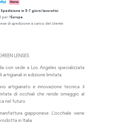
.
Spedizione in 3-7 giorni lavorativi.
 per l'
Europa
ese di spedizione a carico del cliente
GREEN LENSES
da con sede a Los Angeles specializzata
artigianali in edizione limitata.
o artigianato e innovazione tecnica: il
imitata di occhiali che rende omaggio al
a nel futuro.
manifattura giapponese. L’occhiale viene
odotta in Italia.