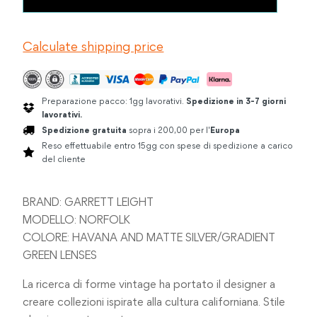
LEIGHT
€325.00.
€260.00.
NORFOLK
HAVANA
Calculate shipping price
MATTE
SILVER
quantità
Preparazione pacco: 1gg lavorativi.
Spedizione in 3-7 giorni
lavorativi.
Spedizione gratuita
sopra i 200,00 per l'
Europa
Reso effettuabile entro 15gg con spese di spedizione a carico
del cliente
BRAND: GARRETT LEIGHT
MODELLO: NORFOLK
COLORE: HAVANA AND MATTE SILVER/GRADIENT
GREEN LENSES
La ricerca di forme vintage ha portato il designer a
creare collezioni ispirate alla cultura californiana. Stile