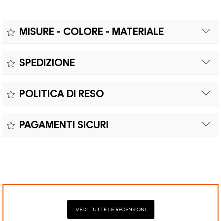
MISURE - COLORE - MATERIALE
Misure:
SPEDIZIONE
Il prodotto è coperto da garanzia legale di 2 anni,
Colore:
POLITICA DI RESO
conforme alle direttive vigenti. La garanzia copre eventuali
Materiale:
difetti di conformità e consente di richiedere riparazioni o
Il reso è effettuabile entro quindici (15) giorni con spese di
sostituzioni senza costi aggiuntivi.
PAGAMENTI SICURI
spedizione e oneri doganali a carico del cliente.
Il prodotto è coperto da garanzia legale di 2 anni,
Elaborazione dei pagamenti in modo sicuro con Paypal,
conforme alle direttive vigenti. La garanzia copre eventuali
Mastercard, Visa, Google Pay, American Express, Klarna.
difetti di conformità e consente di richiedere riparazioni o
sostituzioni senza costi aggiuntivi.
VEDI TUTTE LE RECENSIONI