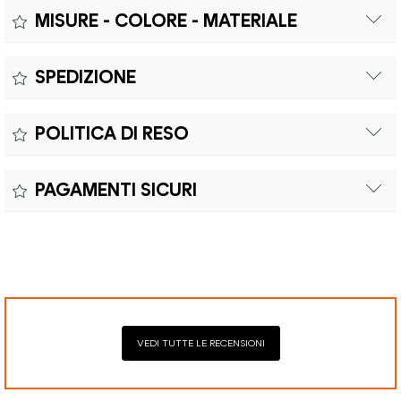
MISURE - COLORE - MATERIALE
Misure:
SPEDIZIONE
Il prodotto è coperto da garanzia legale di 2 anni,
Colore:
POLITICA DI RESO
conforme alle direttive vigenti. La garanzia copre eventuali
Materiale:
difetti di conformità e consente di richiedere riparazioni o
Il reso è effettuabile entro quindici (15) giorni con spese di
sostituzioni senza costi aggiuntivi.
PAGAMENTI SICURI
spedizione e oneri doganali a carico del cliente.
Il prodotto è coperto da garanzia legale di 2 anni,
Elaborazione dei pagamenti in modo sicuro con Paypal,
conforme alle direttive vigenti. La garanzia copre eventuali
Mastercard, Visa, Google Pay, American Express, Klarna.
difetti di conformità e consente di richiedere riparazioni o
sostituzioni senza costi aggiuntivi.
VEDI TUTTE LE RECENSIONI