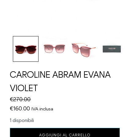
CAROLINE ABRAM EVANA
VIOLET
€
270.00
Il
Il
€
160.00
IVA inclusa
prezzo
prezzo
1 disponibili
originale
attuale
CAROLINE
era:
è:
AGGIUNGI AL CARRELLO