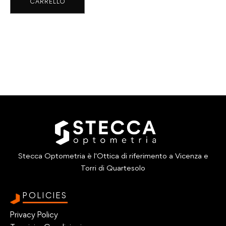
CARRELLO
era:
è:
€270.00.
€160.00.
Stecca Optometria è l'Ottica di riferimento a Vicenza e
Torri di Quartesolo
POLICIES
Privacy Policy