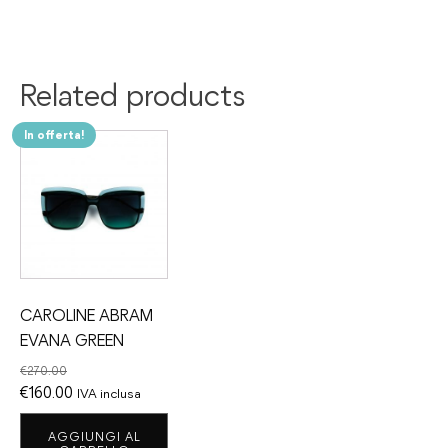
Related products
In offerta!
CAROLINE ABRAM
EVANA GREEN
€
270.00
Il
Il
€
160.00
IVA inclusa
prezzo
prezzo
AGGIUNGI AL
originale
attuale