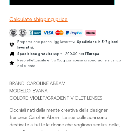
ABRAM
€270.00.
€160.00.
EVANA
VIOLET
Calculate shipping price
quantità
Preparazione pacco: 1gg lavorativi.
Spedizione in 3-7 giorni
lavorativi.
Spedizione gratuita
sopra i 200,00 per l'
Europa
Reso effettuabile entro 15gg con spese di spedizione a carico
del cliente
BRAND: CAROLINE ABRAM
MODELLO: EVANA
COLORE: VIOLET/GRADIENT VIOLET LENSES
Occhiali nati dalla mente creativa della designer
francese Caroline Abram. Le sue collezioni sono
destinate a tutte le donne che vogliono sentirsi belle,