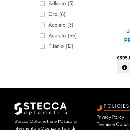
Palladio
(3)
Oro
(6)
Acciaio
(3)
J
Acetato
(55)
P
Titanio
(12)
€
395.
POLICIES
Privacy Policy
Stecca Optometria è l'Ottica di
Termini e Condiz
riferimento a Vicenza e Torri di