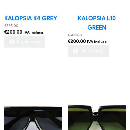
KALOPSIA K4 GREY
KALOPSIA L10
€
365.00
GREEN
Il
Il
€
200.00
IVA inclusa
€
365.00
prezzo
prezzo
Il
Il
€
200.00
Più dettagli
IVA inclusa
originale
attuale
prezzo
prezzo
Più dettagli
era:
è:
originale
attuale
€365.00.
€200.00.
era:
è:
€365.00.
€200.00.