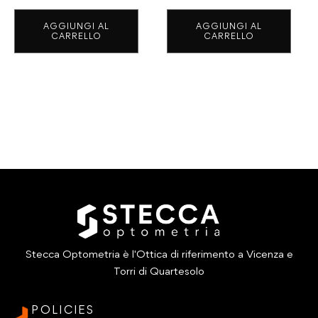
prezzo
prezzo
originale
attuale
AGGIUNGI AL
AGGIUNGI AL
originale
attuale
era:
è:
CARRELLO
CARRELLO
era:
è:
€390.00.
€350.00.
€375.00.
€300.00.
Stecca Optometria è l'Ottica di riferimento a Vicenza e
Torri di Quartesolo
POLICIES