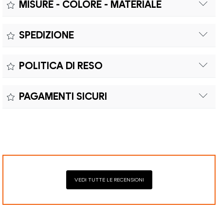
MISURE - COLORE - MATERIALE
Misure:
SPEDIZIONE
Il prodotto è coperto da garanzia legale di 2 anni,
Colore:
POLITICA DI RESO
conforme alle direttive vigenti. La garanzia copre eventuali
Materiale:
difetti di conformità e consente di richiedere riparazioni o
Il reso è effettuabile entro quindici (15) giorni con spese di
sostituzioni senza costi aggiuntivi.
PAGAMENTI SICURI
spedizione e oneri doganali a carico del cliente.
Il prodotto è coperto da garanzia legale di 2 anni,
Elaborazione dei pagamenti in modo sicuro con Paypal,
conforme alle direttive vigenti. La garanzia copre eventuali
Mastercard, Visa, Google Pay, American Express, Klarna.
difetti di conformità e consente di richiedere riparazioni o
sostituzioni senza costi aggiuntivi.
VEDI TUTTE LE RECENSIONI