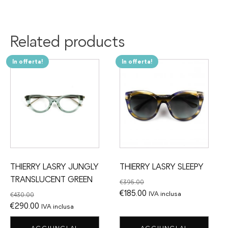
Related products
In offerta!
In offerta!
THIERRY LASRY JUNGLY
THIERRY LASRY SLEEPY
TRANSLUCENT GREEN
€
395.00
Il
Il
€
185.00
IVA inclusa
€
430.00
Il
Il
prezzo
prezzo
€
290.00
IVA inclusa
prezzo
prezzo
originale
attuale