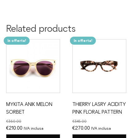
Related products
In offerta!
In offerta!
MYKITA ANIK MELON
THIERRY LASRY ACIDITY
SORBET
PINK FLORAL PATTERN
€
360.00
€
345.00
Il
Il
Il
Il
€
210.00
€
270.00
IVA inclusa
IVA inclusa
prezzo
prezzo
prezzo
prezzo