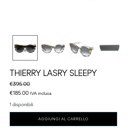
THIERRY LASRY SLEEPY
€
395.00
Il
Il
€
185.00
IVA inclusa
prezzo
prezzo
1 disponibili
originale
attuale
THIERRY
era:
è:
AGGIUNGI AL CARRELLO
LASRY
€395.00.
€185.00.
SLEEPY