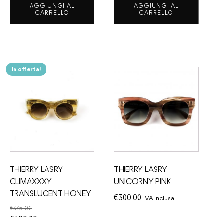
AGGIUNGI AL
AGGIUNGI AL
originale
attuale
originale
attuale
CARRELLO
CARRELLO
era:
è:
era:
è:
€360.00.
€210.00.
€345.00.
€270.00.
In offerta!
THIERRY LASRY
THIERRY LASRY
CLIMAXXXY
UNICORNY PINK
TRANSLUCENT HONEY
€
300.00
IVA inclusa
€
375.00