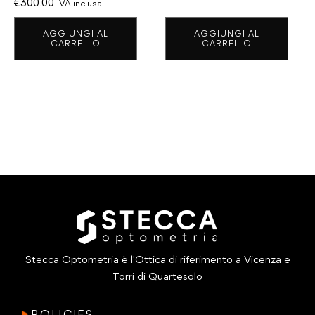
Il
Il
€
300.00
IVA inclusa
prezzo
prezzo
AGGIUNGI AL
AGGIUNGI AL
originale
attuale
CARRELLO
CARRELLO
era:
è:
€375.00.
€300.00.
Stecca Optometria è l'Ottica di riferimento a Vicenza e
Torri di Quartesolo
POLICIES