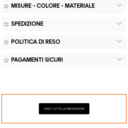
MISURE - COLORE - MATERIALE
Misure:
SPEDIZIONE
Il prodotto è coperto da garanzia legale di 2 anni,
Colore:
POLITICA DI RESO
conforme alle direttive vigenti. La garanzia copre eventuali
Materiale:
difetti di conformità e consente di richiedere riparazioni o
Il reso è effettuabile entro quindici (15) giorni con spese di
sostituzioni senza costi aggiuntivi.
PAGAMENTI SICURI
spedizione e oneri doganali a carico del cliente.
Il prodotto è coperto da garanzia legale di 2 anni,
Elaborazione dei pagamenti in modo sicuro con Paypal,
conforme alle direttive vigenti. La garanzia copre eventuali
Mastercard, Visa, Google Pay, American Express, Klarna.
difetti di conformità e consente di richiedere riparazioni o
sostituzioni senza costi aggiuntivi.
VEDI TUTTE LE RECENSIONI