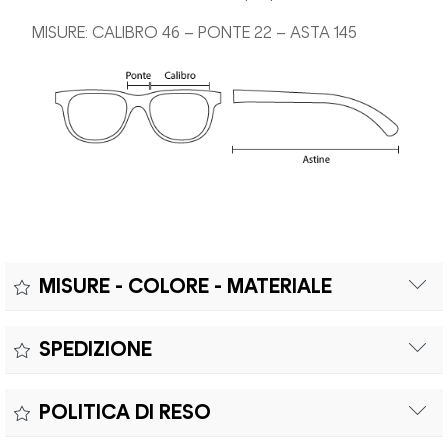
MISURE: CALIBRO 46 – PONTE 22 – ASTA 145
MISURE - COLORE - MATERIALE
Misure:
SPEDIZIONE
Il prodotto è coperto da garanzia legale di 2 anni,
Colore:
POLITICA DI RESO
conforme alle direttive vigenti. La garanzia copre eventuali
Materiale:
difetti di conformità e consente di richiedere riparazioni o