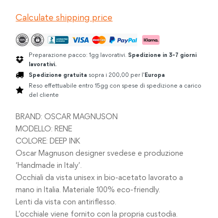
DEEP
Calculate shipping price
INK
quantità
Preparazione pacco: 1gg lavorativi.
Spedizione in 3-7 giorni
lavorativi.
Spedizione gratuita
sopra i 200,00 per l'
Europa
Reso effettuabile entro 15gg con spese di spedizione a carico
del cliente
BRAND: OSCAR MAGNUSON
MODELLO: RENE
COLORE: DEEP INK
Oscar Magnuson designer svedese e produzione
‘Handmade in Italy’.
Occhiali da vista unisex in bio-acetato lavorato a
mano in Italia. Materiale 100% eco-friendly.
Lenti da vista con antiriflesso.
L’occhiale viene fornito con la propria custodia.