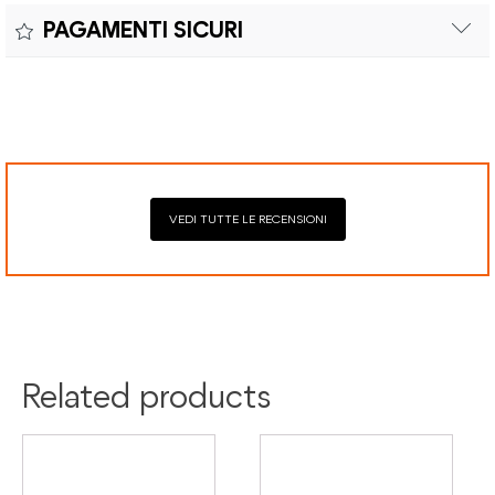
Il reso è effettuabile entro quindici (15) giorni con spese di
sostituzioni senza costi aggiuntivi.
PAGAMENTI SICURI
spedizione e oneri doganali a carico del cliente.
Il prodotto è coperto da garanzia legale di 2 anni,
Elaborazione dei pagamenti in modo sicuro con Paypal,
conforme alle direttive vigenti. La garanzia copre eventuali
Mastercard, Visa, Google Pay, American Express, Klarna.
difetti di conformità e consente di richiedere riparazioni o
sostituzioni senza costi aggiuntivi.
VEDI TUTTE LE RECENSIONI
Related products