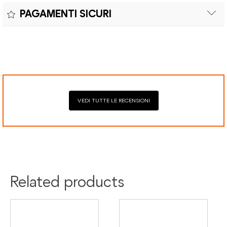
Il reso è effettuabile entro quindici (15) giorni con spese di
sostituzioni senza costi aggiuntivi.
PAGAMENTI SICURI
spedizione e oneri doganali a carico del cliente.
Il prodotto è coperto da garanzia legale di 2 anni,
Elaborazione dei pagamenti in modo sicuro con Paypal,
conforme alle direttive vigenti. La garanzia copre eventuali
Mastercard, Visa, Google Pay, American Express, Klarna.
difetti di conformità e consente di richiedere riparazioni o
sostituzioni senza costi aggiuntivi.
VEDI TUTTE LE RECENSIONI
Related products