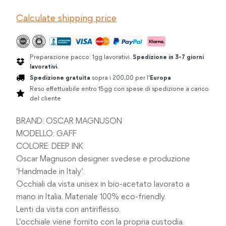
DEEP
Calculate shipping price
INK
quantità
Preparazione pacco: 1gg lavorativi.
Spedizione in 3-7 giorni
lavorativi.
Spedizione gratuita
sopra i 200,00 per l'
Europa
Reso effettuabile entro 15gg con spese di spedizione a carico
del cliente
BRAND: OSCAR MAGNUSON
MODELLO: GAFF
COLORE: DEEP INK
Oscar Magnuson designer svedese e produzione
‘Handmade in Italy’.
Occhiali da vista unisex in bio-acetato lavorato a
mano in Italia. Materiale 100% eco-friendly.
Lenti da vista con antiriflesso.
L’occhiale viene fornito con la propria custodia.