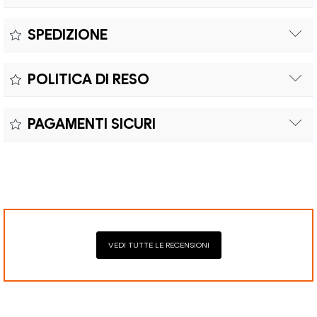
Misure:
SPEDIZIONE
Il prodotto è coperto da garanzia legale di 2 anni,
Colore:
POLITICA DI RESO
conforme alle direttive vigenti. La garanzia copre eventuali
Materiale:
difetti di conformità e consente di richiedere riparazioni o
Il reso è effettuabile entro quindici (15) giorni con spese di
sostituzioni senza costi aggiuntivi.
PAGAMENTI SICURI
spedizione e oneri doganali a carico del cliente.
Il prodotto è coperto da garanzia legale di 2 anni,
Elaborazione dei pagamenti in modo sicuro con Paypal,
conforme alle direttive vigenti. La garanzia copre eventuali
Mastercard, Visa, Google Pay, American Express, Klarna.
difetti di conformità e consente di richiedere riparazioni o
sostituzioni senza costi aggiuntivi.
VEDI TUTTE LE RECENSIONI