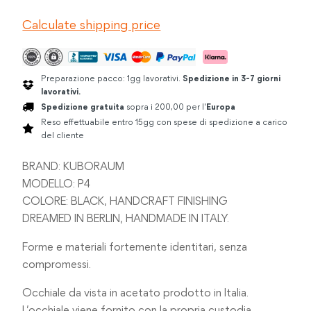
HANDCRAFT
Calculate shipping price
FINISHING
quantità
Preparazione pacco: 1gg lavorativi.
Spedizione in 3-7 giorni
lavorativi.
Spedizione gratuita
sopra i 200,00 per l'
Europa
Reso effettuabile entro 15gg con spese di spedizione a carico
del cliente
BRAND: KUBORAUM
MODELLO: P4
COLORE: BLACK, HANDCRAFT FINISHING
DREAMED IN BERLIN, HANDMADE IN ITALY.
Forme e materiali fortemente identitari, senza
compromessi.
Occhiale da vista in acetato prodotto in Italia.
L’occhiale viene fornito con la propria custodia.