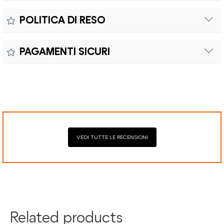
Il prodotto è coperto da garanzia legale di 2 anni,
Colore:
POLITICA DI RESO
conforme alle direttive vigenti. La garanzia copre eventuali
Materiale:
difetti di conformità e consente di richiedere riparazioni o
Il reso è effettuabile entro quindici (15) giorni con spese di
sostituzioni senza costi aggiuntivi.
PAGAMENTI SICURI
spedizione e oneri doganali a carico del cliente.
Il prodotto è coperto da garanzia legale di 2 anni,
Elaborazione dei pagamenti in modo sicuro con Paypal,
conforme alle direttive vigenti. La garanzia copre eventuali
Mastercard, Visa, Google Pay, American Express, Klarna.
difetti di conformità e consente di richiedere riparazioni o
sostituzioni senza costi aggiuntivi.
VEDI TUTTE LE RECENSIONI
Related products