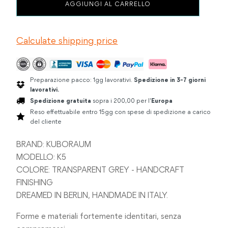
KUBORAUM
AGGIUNGI AL CARRELLO
K5
TRANSPARENT
GREY
Calculate shipping price
-
HANDCRAFT
FINISHING
quantità
Preparazione pacco: 1gg lavorativi.
Spedizione in 3-7 giorni
lavorativi.
Spedizione gratuita
sopra i 200,00 per l'
Europa
Reso effettuabile entro 15gg con spese di spedizione a carico
del cliente
BRAND: KUBORAUM
MODELLO: K5
COLORE: TRANSPARENT GREY - HANDCRAFT
FINISHING
DREAMED IN BERLIN, HANDMADE IN ITALY.
Forme e materiali fortemente identitari, senza