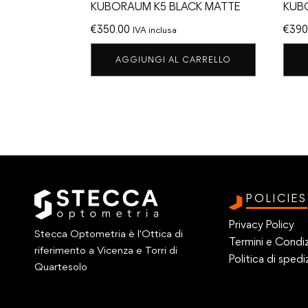
KUBORAUM K5 BLACK MATTE
KUB
€
350.00
€
390
IVA inclusa
AGGIUNGI AL CARRELLO
POLICIES
Privacy Policy
Stecca Optometria è l'Ottica di
Termini e Condiz
riferimento a Vicenza e Torri di
Politica di spedi
Quartesolo