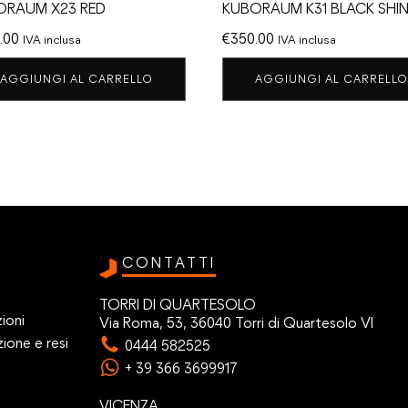
ORAUM X23 RED
KUBORAUM K31 BLACK SHI
.00
€
350.00
IVA inclusa
IVA inclusa
AGGIUNGI AL CARRELLO
AGGIUNGI AL CARRELLO
CONTATTI
TORRI DI QUARTESOLO
ioni
Via Roma, 53, 36040 Torri di Quartesolo VI
zione e resi
0444 582525
+ 39 366 3699917
VICENZA