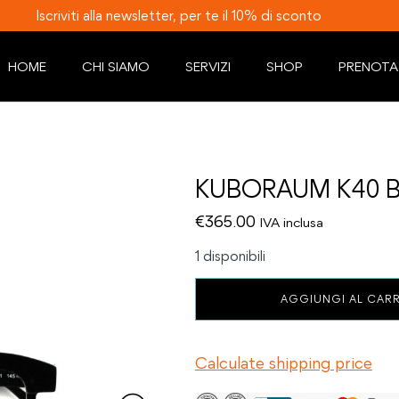
Iscriviti alla newsletter, per te il 10% di sconto
HOME
CHI SIAMO
SERVIZI
SHOP
PRENOTA
KUBORAUM K40 B
€
365.00
IVA inclusa
1 disponibili
KUBORAUM
AGGIUNGI AL CAR
K40
BLACK
SHINE
Calculate shipping price
quantità