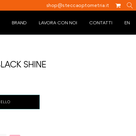
shop@steccaoptometria.it
BRAND
LAVORA CON NOI
CONTATTI
EN
LACK SHINE
RELLO