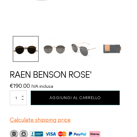
RAEN BENSON ROSE'
€
190.00
IVA inclusa
RAEN
AGGIUNGI AL CARRELLO
BENSON
ROSE'
quantità
Calculate shipping price