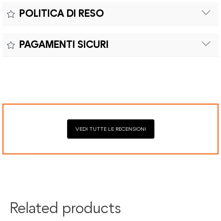
Il prodotto è coperto da garanzia legale di 2 anni,
Colore:
POLITICA DI RESO
conforme alle direttive vigenti. La garanzia copre eventuali
Materiale:
difetti di conformità e consente di richiedere riparazioni o
Il reso è effettuabile entro quindici (15) giorni con spese di
sostituzioni senza costi aggiuntivi.
PAGAMENTI SICURI
spedizione e oneri doganali a carico del cliente.
Il prodotto è coperto da garanzia legale di 2 anni,
Elaborazione dei pagamenti in modo sicuro con Paypal,
conforme alle direttive vigenti. La garanzia copre eventuali
Mastercard, Visa, Google Pay, American Express, Klarna.
difetti di conformità e consente di richiedere riparazioni o
sostituzioni senza costi aggiuntivi.
VEDI TUTTE LE RECENSIONI
Related products