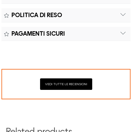
Il prodotto è coperto da garanzia legale di 2 anni,
Colore:
POLITICA DI RESO
conforme alle direttive vigenti. La garanzia copre eventuali
Materiale:
difetti di conformità e consente di richiedere riparazioni o
Il reso è effettuabile entro quindici (15) giorni con spese di
sostituzioni senza costi aggiuntivi.
PAGAMENTI SICURI
spedizione e oneri doganali a carico del cliente.
Il prodotto è coperto da garanzia legale di 2 anni,
Elaborazione dei pagamenti in modo sicuro con Paypal,
conforme alle direttive vigenti. La garanzia copre eventuali
Mastercard, Visa, Google Pay, American Express, Klarna.
difetti di conformità e consente di richiedere riparazioni o
sostituzioni senza costi aggiuntivi.
VEDI TUTTE LE RECENSIONI
Related products