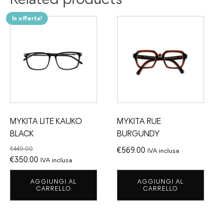
In offerta!
MYKITA LITE KAUKO
MYKITA RUE
BLACK
BURGUNDY
€
449.00
€
569.00
IVA inclusa
Il
Il
€
350.00
IVA inclusa
prezzo
prezzo
AGGIUNGI AL
AGGIUNGI AL
originale
attuale
CARRELLO
CARRELLO
era:
è:
€449.00.
€350.00.