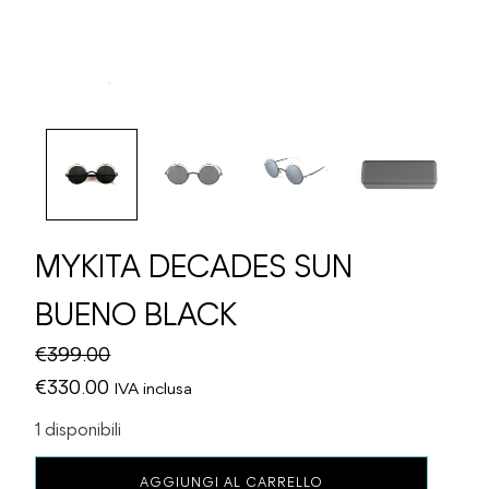
MYKITA DECADES SUN
BUENO BLACK
€
399.00
Il
Il
€
330.00
IVA inclusa
prezzo
prezzo
1 disponibili
originale
attuale
MYKITA
era:
è:
AGGIUNGI AL CARRELLO