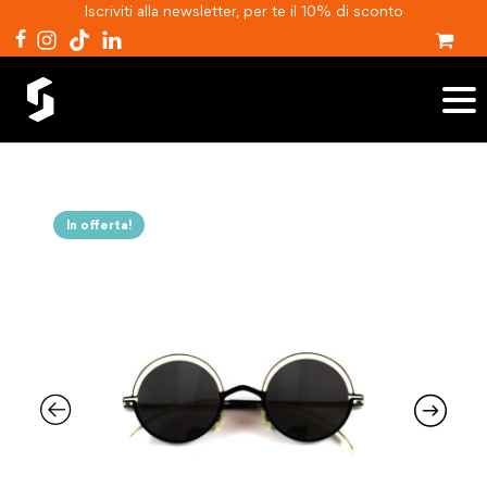
Iscriviti alla newsletter, per te il 10% di sconto
In offerta!