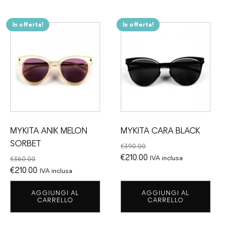
In offerta!
In offerta!
MYKITA ANIK MELON
MYKITA CARA BLACK
SORBET
€
390.00
Il
Il
€
210.00
IVA inclusa
€
360.00
Il
Il
prezzo
prezzo
€
210.00
IVA inclusa
prezzo
prezzo
originale
attuale
AGGIUNGI AL
AGGIUNGI AL
originale
attuale
era:
è:
CARRELLO
CARRELLO
era:
è:
€390.00.
€210.00.
€360.00.
€210.00.