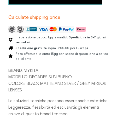
DECADES
€399.00.
€330.00.
SUN
BUENO
Calculate shipping price
BLACK
quantità
Preparazione pacco: 1gg lavorativi.
Spedizione in 3-7 giorni
lavorativi.
Spedizione gratuita
sopra i 200,00 per l'
Europa
Reso effettuabile entro 15gg con spese di spedizione a carico
del cliente
BRAND: MYKITA
MODELLO: DECADES SUN BUENO
COLORE: BLACK MATTE AND SILVER / GREY MIRROR
LENSES
Le soluzioni tecniche possono essere anche estetiche.
Leggerezza, flessibilità ed esclusività: gli elementi
chiave di questo brand tedesco.