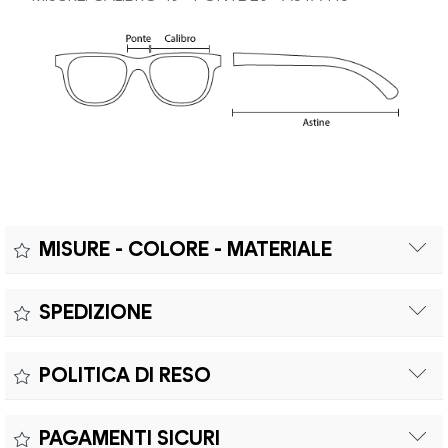
MISURE - COLORE - MATERIALE
Misure:
SPEDIZIONE
Il prodotto è coperto da garanzia legale di 2 anni,
Colore:
POLITICA DI RESO
conforme alle direttive vigenti. La garanzia copre eventuali
Materiale:
difetti di conformità e consente di richiedere riparazioni o
Il reso è effettuabile entro quindici (15) giorni con spese di
sostituzioni senza costi aggiuntivi.
PAGAMENTI SICURI
spedizione e oneri doganali a carico del cliente.