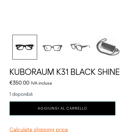
KUBORAUM K31 BLACK SHINE
€
350.00
IVA inclusa
1 disponibili
KUBORAUM
AGGIUNGI AL CARRELLO
K31
BLACK
SHINE
Calculate shipping price
quantità