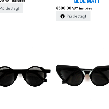
00
BLUE MATT
VAT included
€
500.00
Più dettagli
VAT included
Più dettagli