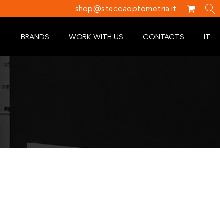
shop@steccaoptometria.it
P
BRANDS
WORK WITH US
CONTACTS
IT