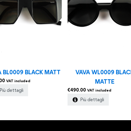
A BL0009 BLACK MATT
VAVA WL0009 BLAC
00
MATTE
VAT included
€
490.00
Più dettagli
VAT included
Più dettagli