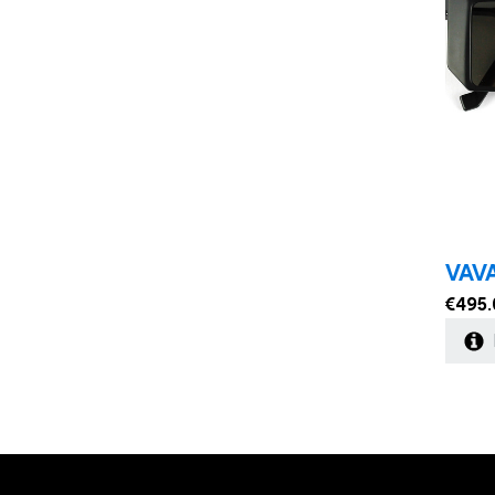
VAV
€
495.