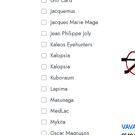
Gift Card
Jacquemus
Jacques Marie Mage
Jean Philippe Joly
Kaleos Eyehunters
Kalopsia
Kalopsia
Kuboraum
Lapima
Masunaga
MedLac
Mykita
VAVA
Oscar Magnuson