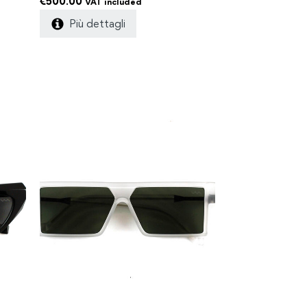
€
500.00
VAT included
Più dettagli